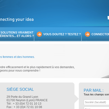
 SOLUTIONS VRAIMENT
VOUS DOUTEZ ? TESTEZ ?
CONNECTON
FÉRENTES... ET ALORS ?
 des femmes et des hommes.
dre efficacement et le plus rapidement à vos demandes,
angeons pour nous comprendre !
SIÈGE SOCIAL
PAR MAIL :
Tous les champs sont 
29 Porte du Grand Lyon
01700 Neyron (Lyon) FRANCE
Société (facultatif)
Tél : + 33 (0)4 72 01 10 13
Fax : + 33 (0)4 72 01 10 08