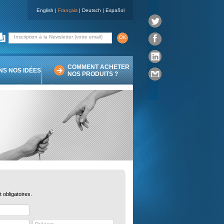
English
|
Français
|
Deutsch
|
Español
Inscription à la Newsletter (votre email)
COMMENT ACHETER
S NOS IDÉES
NOS PRODUITS ?
obligatoires.