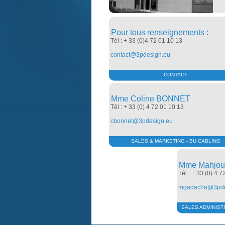
Pour tous renseignements :
Tél : + 33 (0)4 72 01 10 13
contact@3pdesign.eu
CONTACT
Mme Coline BONNET
Tél : + 33 (0) 4 72 01 10 13
cbonnet@3pdesign.eu
SALES & MARKETING - BU CABLING
Mme Mahjo
Tél : + 33 (0) 4 7
mgadacha@3pde
SALES ADMINISTR