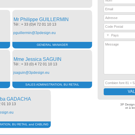
Nom
Email
Adresse
Mr Philippe GUILLERMIN
Tél : + 33 (0)4 72 01 10 13
Code Postal
pguillermin@3pdesign.eu
Pays
Message
GENERAL MANAGER
Mme Jessica SAGUIN
Tél : + 33 (0) 4 72 01 10 13
jsaguin@3pdesign.eu
Combien font 81 + 5
SALES ADMINISTRATION, BU RETAIL
uba GADACHA
2 01 10 13
3P Design 
et à le
sign.eu
ATION, BU RETAIL and CABLING