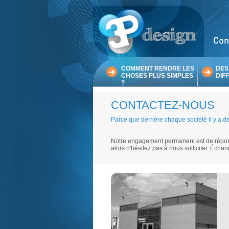
COMMENT RENDRE LES
DES
CHOSES PLUS SIMPLES
DIF
?
CONTACTEZ-NOUS
Parce que derrière chaque société il y a
Notre engagement permanent est de répon
alors n'hésitez pas à nous solliciter. Éch