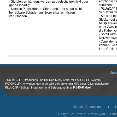
empfindlichs
- Sie bleiben hängen, werden gequetscht, geknickt oder
schützen.
gar beschädigt.
- PLUgCAP K
- Defekte Plugs können Störungen oder sogar nicht
Schutz für d
behebbare Schäden an Netzwerkanschlüssen
- Sie sind m
verursachen.
Stecker bei a
beispielswei
einer Zwisc
die Kabel vo
- Somit wird
Netzwerksyst
- Dank der 
können Sie a
Ihrer Racks s
Unse
ThinPATCH - Ultradünnes und flexibles RJ45-Kabel mit PATCHSEE-System
PATCHCLIP - Anwendungen in Verteilerschränken mit Hilfe eines Clips identifizieren
RJ45-Kabel
PLUgCAP - Schutz, Installation und Befestigung Ihrer
Kontakt
|
Impressum
K
3P Design - 29 Porte du Grand Lyon - 017