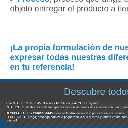
objeto entregar el producto a ti
¡La propia formulación de nue
expresar todas nuestras difer
en tu referencia!
Descubre todo
ThinPATCH - Cable RJ45 ultrafino y flexible con PATCHSEE system
PATCHCLIP - identificación de tus aplicaciones en las zonas de cableado con una grapa
cables RJ45
DESKPATCH - Los
siempre tendrán la longitud perfecta en tus oficinas
ID-SCRATCH - ¡Pega, despega, vuelve a pegar todo lo que quieras y tantas veces com
quieras!