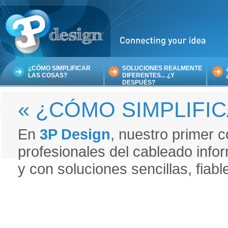
¿CÓMO SIMPLIFICAR
SOLUCIONES REALMENTE
LAS COSAS?
DIFERENTES... ¿Y
DESPUÉS?
« ¿CÓMO SIMPLIFIC
En
3P Design
, nuestro primer 
profesionales del cableado infor
y con soluciones sencillas, fiabl