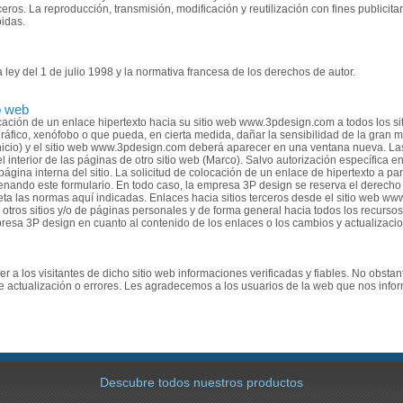
ros. La reproducción, transmisión, modificación y reutilización con fines publicitar
bidas.
 ley del 1 de julio 1998 y la normativa francesa de los derechos de autor.
o web
ación de un enlace hipertexto hacia su sitio web www.3pdesign.com a todos los si
áfico, xenófobo o que pueda, en cierta medida, dañar la sensibilidad de la gran ma
 inicio) y el sitio web www.3pdesign.com deberá aparecer en una ventana nueva. L
 interior de las páginas de otro sitio web (Marco). Salvo autorización específica en
ágina interna del sitio. La solicitud de colocación de un enlace de hipertexto a par
nando este formulario. En todo caso, la empresa 3P design se reserva el derecho a 
peta las normas aquí indicadas. Enlaces hacia sitios terceros desde el sitio web 
a otros sitios y/o de páginas personales y de forma general hacia todos los recurso
esa 3P design en cuanto al contenido de los enlaces o los cambios y actualizacio
r a los visitantes de dicho sitio web informaciones verificadas y fiables. No obstant
de actualización o errores. Les agradecemos a los usuarios de la web que nos info
Descubre todos nuestros productos