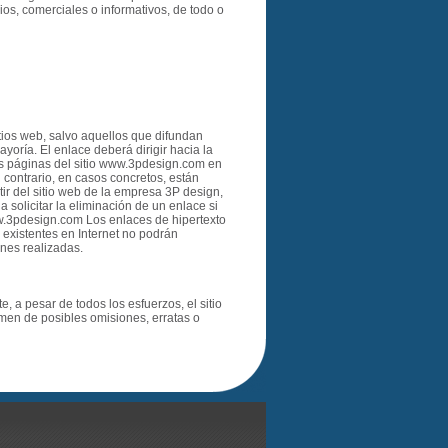
ios, comerciales o informativos, de todo o
tios web, salvo aquellos que difundan
yoría. El enlace deberá dirigir hacia la
as páginas del sitio www.3pdesign.com en
 contrario, en casos concretos, están
tir del sitio web de la empresa 3P design,
solicitar la eliminación de un enlace si
www.3pdesign.com Los enlaces de hipertexto
s existentes en Internet no podrán
nes realizadas.
e, a pesar de todos los esfuerzos, el sitio
rmen de posibles omisiones, erratas o