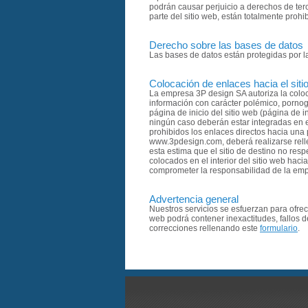
podrán causar perjuicio a derechos de terce
parte del sitio web, están totalmente prohi
Derecho sobre las bases de datos
Las bases de datos están protegidas por la
Colocación de enlaces hacia el siti
La empresa 3P design SA autoriza la coloc
información con carácter polémico, pornogr
página de inicio del sitio web (página de
ningún caso deberán estar integradas en el
prohibidos los enlaces directos hacia una p
www.3pdesign.com, deberá realizarse relle
esta estima que el sitio de destino no res
colocados en el interior del sitio web haci
comprometer la responsabilidad de la empr
Advertencia general
Nuestros servicios se esfuerzan para ofrece
web podrá contener inexactitudes, fallos 
correcciones rellenando este
formulario
.