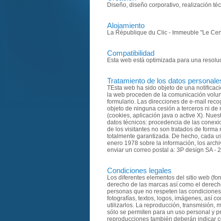
Diseño, diseño corporativo, realización té
Alojamiento
La République du Clic - Immeuble "Le Cent
Compatibilidad
Esta web está optimizada para una resoluci
Tratamiento de los datos personale
TEsta web ha sido objeto de una notificac
la web proceden de la comunicación volunt
formulario. Las direcciones de e-mail reco
objeto de ninguna cesión a terceros ni de 
(cookies, aplicación java o active X). Nue
datos técnicos: procedencia de las conexio
de los visitantes no son tratados de forma
totalmente garantizada. De hecho, cada us
enero 1978 sobre la información, los archi
enviar un correo postal a: 3P design SA 
Condiciones legales
Los diferentes elementos del sitio web (fo
derecho de las marcas así como el derecho
personas que no respeten las condiciones l
fotografías, textos, logos, imágenes, así
utilizarlos. La reproducción, transmisión, 
sólo se permiten para un uso personal y pr
reproducciones también deberán indicar co