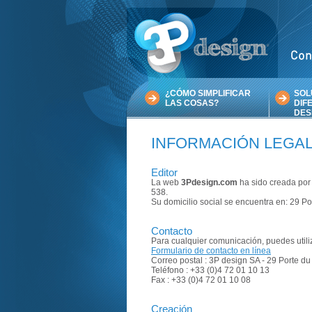
¿CÓMO SIMPLIFICAR
SOL
LAS COSAS?
DIFE
DES
INFORMACIÓN LEGA
Editor
La web
3Pdesign.com
ha sido creada por 
538.
Su domicilio social se encuentra en: 29 
Contacto
Para cualquier comunicación, puedes utili
Formulario de contacto en línea
Correo postal : 3P design SA - 29 Porte 
Teléfono : +33 (0)4 72 01 10 13
Fax : +33 (0)4 72 01 10 08
Creación