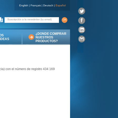
English
|
Français
|
Deutsch
|
Español
Suscripción a la newsletter (tu email)
¿DONDE COMPRAR
OS
NUESTROS
IDEAS
PRODUCTOS?
cia) con el número de registro 434 169