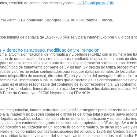
cnica, creación de contenidos de texto y vídeo:
La République du Clic
ral Parc" - 119, boulevard Stalingrad - 69100 Villeurbanne (Francia)
ón mínima de pantalla de 1024x768 píxeles y para Internet Explorer 8.0 o posterior
s y derecho de acceso, modificación y eliminación
ión a la Comisión Nacional de Informática y Libertades (CNIL) con el número [en tr
aria de una dirección de correo electrónico mediante el envío de un mensaje elec
gidas de esta forma sólo sirven para transmitir la información solicitada. Las direc
ningún tipo de tratamiento por parte de 3P design. 3P design no utiliza procedimi
stros servidores no están configurados para recoger datos personales de los visitan
nes (dispositivo de acceso), dirección IP, tipo y versión del navegador utilizado. 
 nominativa. Informamos a los usuarios que el secreto de las correspondencias envi
uario es el único responsable del contenido de su correspondencia. En conformidad
vos y las libertades, tienes derecho a acceder y modificar tus datos nominativos. A
- 29 Porte du Grand Lyon 01700 Neyron (Lion) FRANCIA
rma, maquetación, fondos, estructura, etc.) están protegidos por el derecho de dise
 a la imagen y no pueden copiarse o imitarse de forma total o parcial salvo autor
egales aplicables estarán cometiendo un delito de falsificación y se les podrá imp
 como cualquier contenido integrado en la web son propiedad de 3P design SA o de 
modificación y reutilización en un soporte físico o informático, de dicho sitio web y
ivado en conformidad con las disposiciones del artículo L 122-5 del Código francé
n claridad la fuente y el autor del sitio web y/o de dichos contenidos multimedia